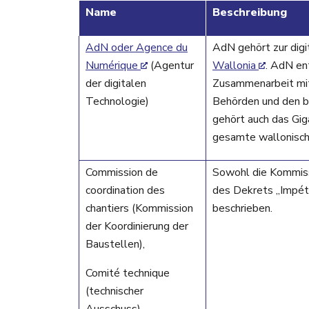
Name
Beschreibung
AdN oder Agence du
AdN gehört zur digi
Numérique
(Agentur
Wallonia
. AdN ent
der digitalen
Zusammenarbeit mit
Technologie)
Behörden und den b
gehört auch das Giga
gesamte wallonisch
Commission de
Sowohl die Kommiss
coordination des
des Dekrets „Impétr
chantiers (Kommission
beschrieben.
der Koordinierung der
Baustellen),
Comité technique
(technischer
Ausschuss)