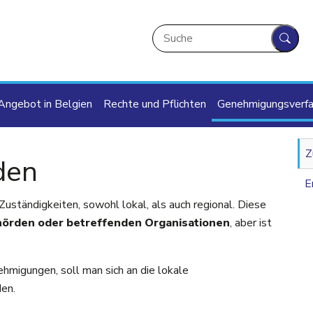
Suche
Such
ion
Angebot in Belgien
Rechte und Pflichten
Genehmigungsverfa
Z
den
E
Zuständigkeiten, sowohl lokal, als auch regional. Diese
hörden oder betreffenden Organisationen
, aber ist
hmigungen, soll man sich an die lokale
en.