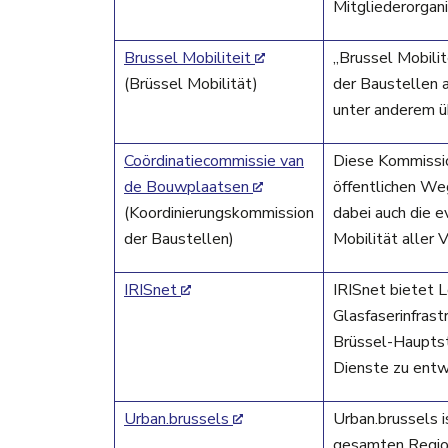
Mitgliederorgan
Brussel Mobiliteit
„Brussel Mobilite
(Brüssel Mobilität)
der Baustellen a
unter anderem ü
Coördinatiecommissie van
Diese Kommissio
de Bouwplaatsen
öffentlichen Weg
(Koordinierungskommission
dabei auch die e
der Baustellen)
Mobilität aller 
IRISnet
IRISnet bietet L
Glasfaserinfrast
Brüssel-Hauptst
Dienste zu entw
Urban.brussels
Urban.brussels i
gesamten Regio