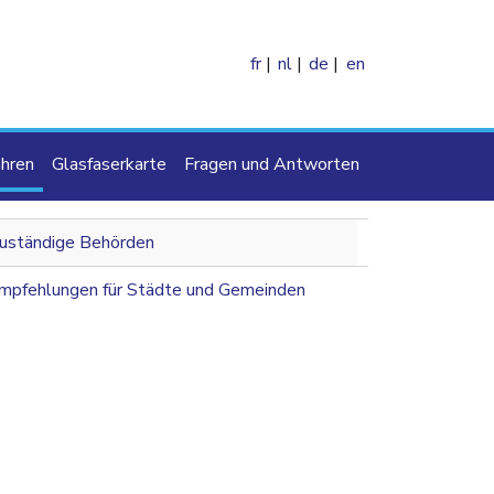
fr
nl
de
en
e
hren
Glasfaserkarte
Fragen und Antworten
navigation 2nd level
uständige Behörden
mpfehlungen für Städte und Gemeinden