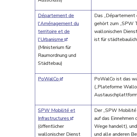
Département de
Das „Département d
l'Aménagement du
gehört zum „SPW Ter
territoire et de
wallonischen Dienst
l'Urbanisme
ist für städtebauli
(Ministerium für
Raumordnung und
Städtebau)
PoWalCo
PoWalCo ist das wal
(„Plateforme Wallon
Austauschplattform 
SPW Mobilité et
Der „SPW Mobilité e
Infrastructures
auf das Einnehmen d
(öffentlicher
Wege handelt), und 
wallonischer Dienst
und alle anderen B