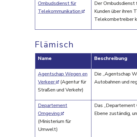
Ombudsdienst für
Der Ombudsdienst 
Telekommunikation
Kunden über ihren T
Telekombetreiber k
Flämisch
Name
Beschreibung
Agentschap Wegen en
Die „Agentschap We
Verkeer
(Agentur für
Autobahnen und reg
Straßen und Verkehr)
Departement
Das „Departement Om
Omgeving
Ebene zuständig, u
(Ministerium für
Umwelt)