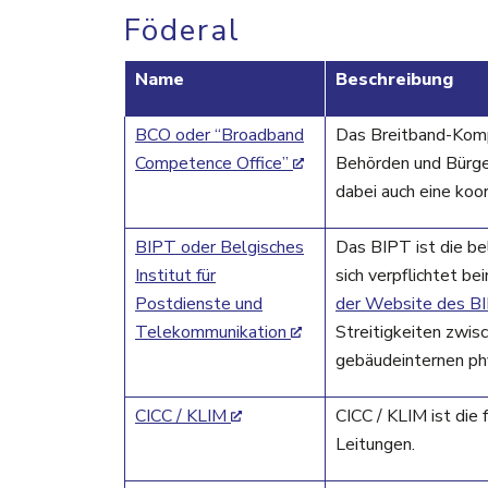
Föderal
Name
Beschreibung
BCO oder “Broadband
Das Breitband-Kompe
Competence Office”
Behörden und Bürger
dabei auch eine koor
BIPT oder Belgisches
Das BIPT ist die b
Institut für
sich verpflichtet b
Postdienste und
der Website des B
Telekommunikation
Streitigkeiten zwis
gebäudeinternen ph
CICC / KLIM
CICC / KLIM ist die
Leitungen.